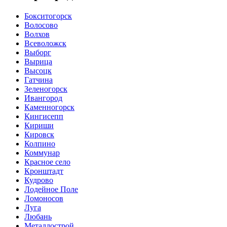
Бокситогорск
Волосово
Волхов
Всеволожск
Выборг
Вырица
Высоцк
Гатчина
Зеленогорск
Ивангород
Каменногорск
Кингисепп
Кириши
Кировск
Колпино
Коммунар
Красное село
Кронштадт
Кудрово
Лодейное Поле
Ломоносов
Луга
Любань
Металлострой