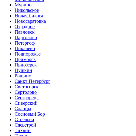
Мурино
Никольское
Новая Ладога
Новосаратовка
Отрадное
Павловск
Парголово
Петергоф
Пикалёво
Подпорожье
Приморск
Приозерск
Пушкин
Рощино
Санкт-Петербург
Светогорск
Сертолово
Сестрорецк
Сиверский
Сланцы
Сосновый Бор
Стрельна
Сясьстрой
Тихвин
Тосно