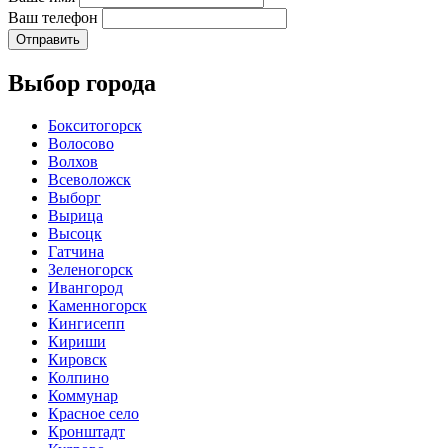
Ваш телефон
Отправить
Выбор города
Бокситогорск
Волосово
Волхов
Всеволожск
Выборг
Вырица
Высоцк
Гатчина
Зеленогорск
Ивангород
Каменногорск
Кингисепп
Кириши
Кировск
Колпино
Коммунар
Красное село
Кронштадт