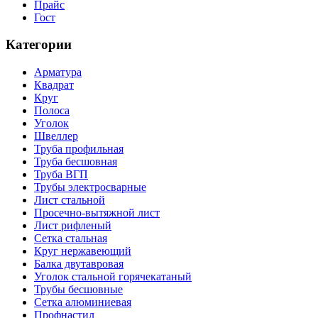
Прайс
Гост
Категории
Арматура
Квадрат
Круг
Полоса
Уголок
Швеллер
Труба профильная
Труба бесшовная
Труба ВГП
Трубы электросварные
Лист стальной
Просечно-вытяжной лист
Лист рифленый
Сетка стальная
Круг нержавеющий
Балка двутавровая
Уголок стальной горячекатаный
Трубы бесшовные
Сетка алюминиевая
Профнастил