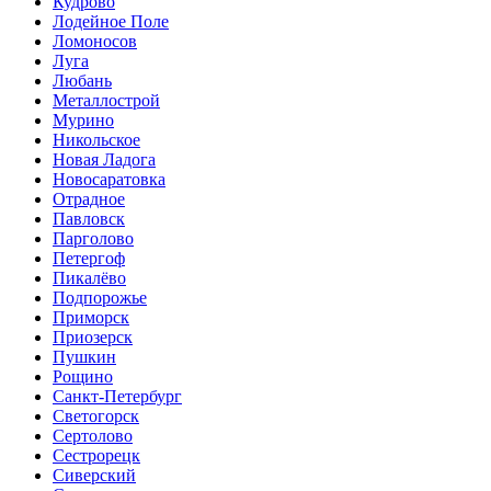
Кудрово
Лодейное Поле
Ломоносов
Луга
Любань
Металлострой
Мурино
Никольское
Новая Ладога
Новосаратовка
Отрадное
Павловск
Парголово
Петергоф
Пикалёво
Подпорожье
Приморск
Приозерск
Пушкин
Рощино
Санкт-Петербург
Светогорск
Сертолово
Сестрорецк
Сиверский