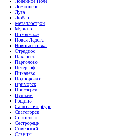
Лодейное Поле
Ломоносов
Луга
Любань
Металлострой
Мурино
Никольское
Новая Ладога
Новосаратовка
Отрадное
Павловск
Парголово
Петергоф
Пикалёво
Подпорожье
Приморск
Приозерск
Пушкин
Рощино
Санкт-Петербург
Светогорск
Сертолово
Сестрорецк
Сиверский
Сланцы