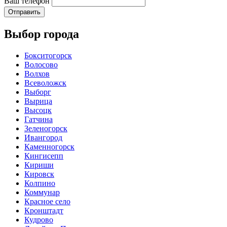
Ваш телефон
Отправить
Выбор города
Бокситогорск
Волосово
Волхов
Всеволожск
Выборг
Вырица
Высоцк
Гатчина
Зеленогорск
Ивангород
Каменногорск
Кингисепп
Кириши
Кировск
Колпино
Коммунар
Красное село
Кронштадт
Кудрово