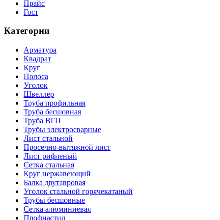
Прайс
Гост
Категории
Арматура
Квадрат
Круг
Полоса
Уголок
Швеллер
Труба профильная
Труба бесшовная
Труба ВГП
Трубы электросварные
Лист стальной
Просечно-вытяжной лист
Лист рифленый
Сетка стальная
Круг нержавеющий
Балка двутавровая
Уголок стальной горячекатаный
Трубы бесшовные
Сетка алюминиевая
Профнастил