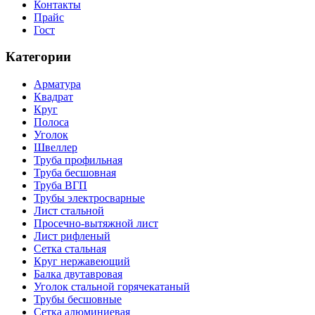
Контакты
Прайс
Гост
Категории
Арматура
Квадрат
Круг
Полоса
Уголок
Швеллер
Труба профильная
Труба бесшовная
Труба ВГП
Трубы электросварные
Лист стальной
Просечно-вытяжной лист
Лист рифленый
Сетка стальная
Круг нержавеющий
Балка двутавровая
Уголок стальной горячекатаный
Трубы бесшовные
Сетка алюминиевая