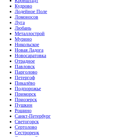
Кронштадт
Кудрово
Лодейное Поле
Ломоносов
Луга
Любань
Металлострой
Мурино
Никольское
Новая Ладога
Новосаратовка
Отрадное
Павловск
Парголово
Петергоф
Пикалёво
Подпорожье
Приморск
Приозерск
Пушкин
Рощино
Санкт-Петербург
Светогорск
Сертолово
Сестрорецк