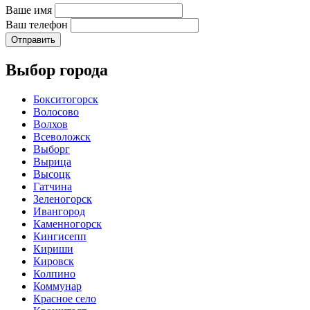
Ваше имя
Ваш телефон
Отправить
Выбор города
Бокситогорск
Волосово
Волхов
Всеволожск
Выборг
Вырица
Высоцк
Гатчина
Зеленогорск
Ивангород
Каменногорск
Кингисепп
Кириши
Кировск
Колпино
Коммунар
Красное село