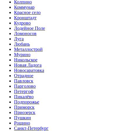
Колпино
Коммунар
Красное село
Кронштадт
Кудрово
Лодейное Поле
Ломоносов
Луга
Любань
Металлострой
Мурино
Никольское
Новая Ладога
Новосаратовка
Отрадное
Павловск
Парголово
Петергоф
Пикалёво
Подпорожье
Приморск
Приозерск
Пушкин
Рощино
Санкт-Петербург