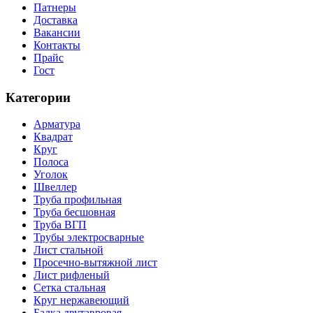
Патнеры
Доставка
Вакансии
Контакты
Прайс
Гост
Категории
Арматура
Квадрат
Круг
Полоса
Уголок
Швеллер
Труба профильная
Труба бесшовная
Труба ВГП
Трубы электросварные
Лист стальной
Просечно-вытяжной лист
Лист рифленый
Сетка стальная
Круг нержавеющий
Балка двутавровая