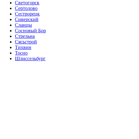
Светогорск
Сертолово
Сестрорецк
Сиверский
Сланцы
Сосновый Бор
Стрельна
Сясьстрой
Тихвин
Тосно
Шлиссельбург