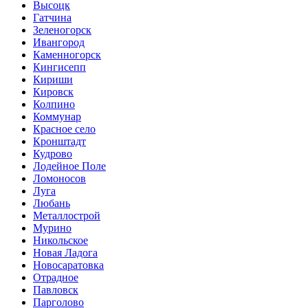
Высоцк
Гатчина
Зеленогорск
Ивангород
Каменногорск
Кингисепп
Кириши
Кировск
Колпино
Коммунар
Красное село
Кронштадт
Кудрово
Лодейное Поле
Ломоносов
Луга
Любань
Металлострой
Мурино
Никольское
Новая Ладога
Новосаратовка
Отрадное
Павловск
Парголово